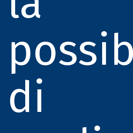
la
possib
di