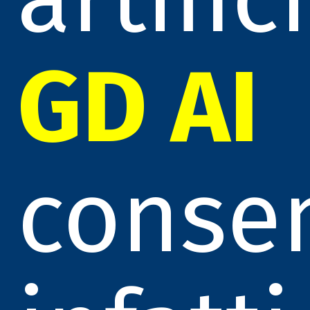
GD AI
conse