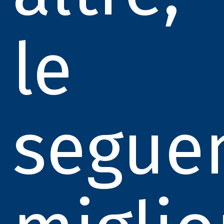
le
seguen