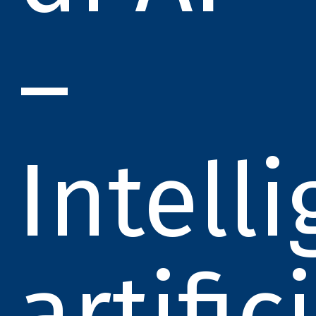
–
Intell
artific