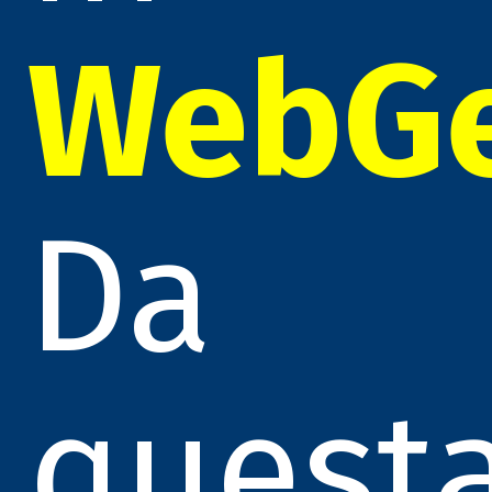
WebG
Da
quest