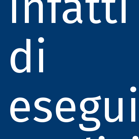
infatti
di
esegui