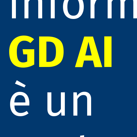
inform
GD AI
è un