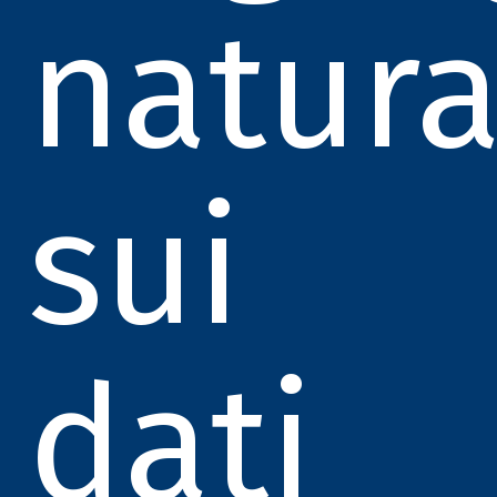
natura
sui
dati