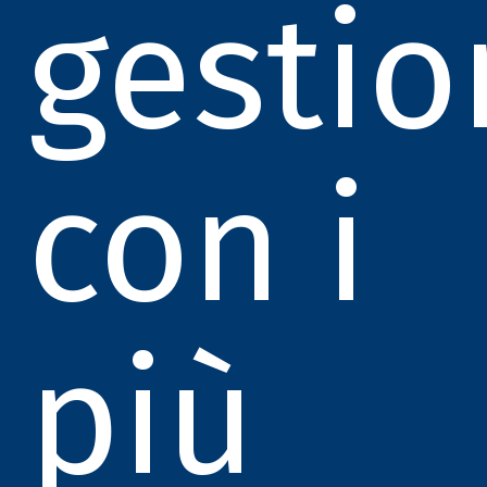
gestio
con i
più