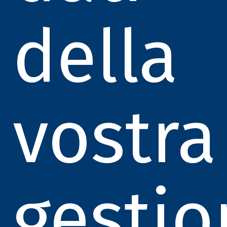
della
vostra
gestio