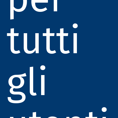
tutti
gli