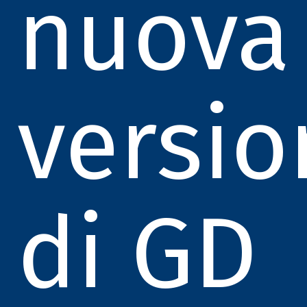
nuova
versio
di GD