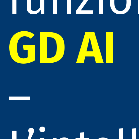
GD AI
–