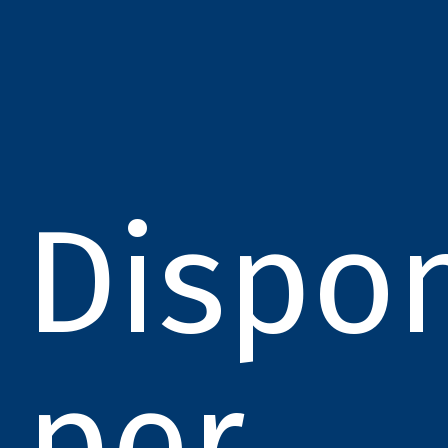
Dispon
per