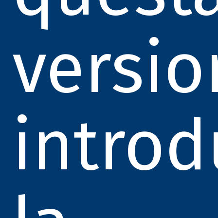
versio
intro