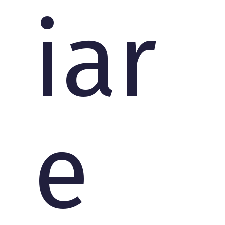
iar
e