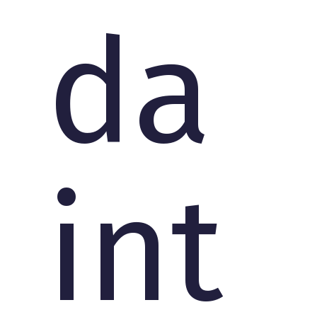
da
int