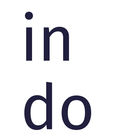
in
do