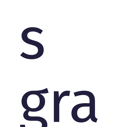
s
gra