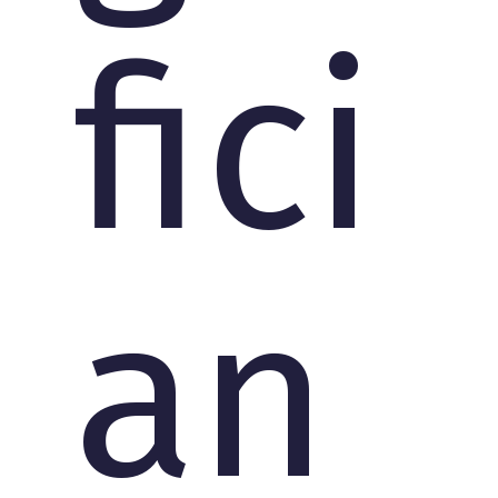
fici
an