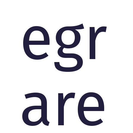
egr
are