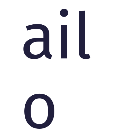
ail
o