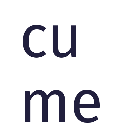
cu
me