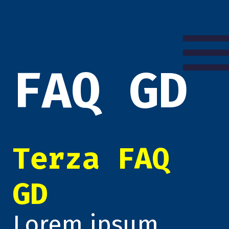
FAQ GD
Terza FAQ
GD
Lorem ipsum.