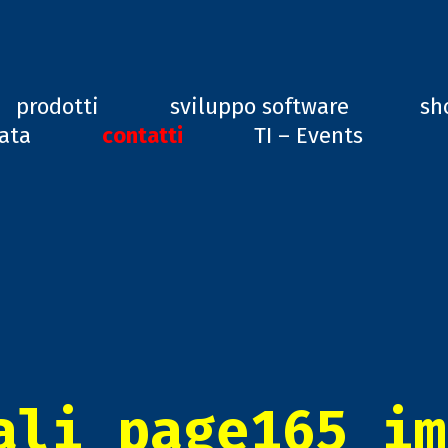
ard, GD1
prodotti
sviluppo software
sh
vata
contatti
TI – Events
ali_page165_im