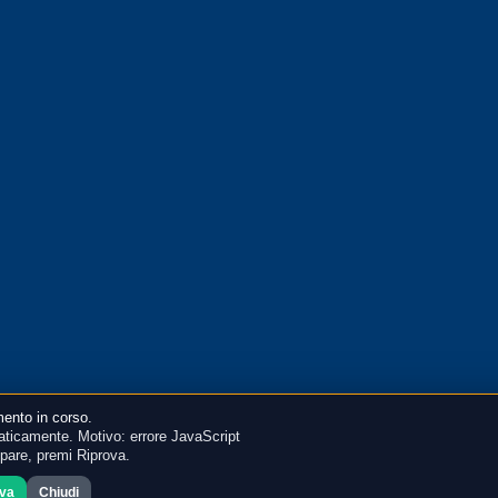
ento in corso.
ticamente. Motivo: errore JavaScript
mpare, premi Riprova.
ova
Chiudi