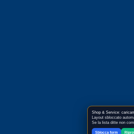
Shop & Service: caricam
Layout sbloccato automa
Se la lista ditte non co
Sblocca form
Ripr