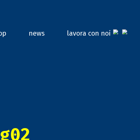
op
news
lavora con noi
g02