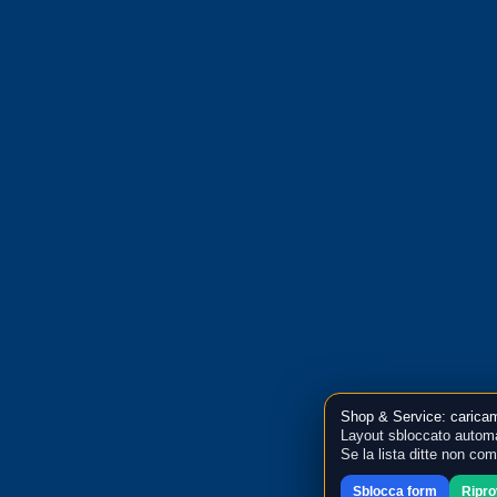
Shop & Service: caricam
Layout sbloccato automa
Se la lista ditte non co
Sblocca form
Ripr