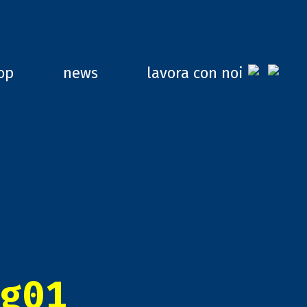
op
news
lavora con noi
g01