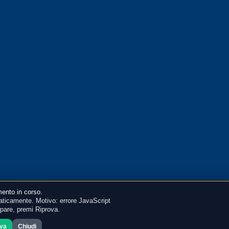
ento in corso.
ticamente. Motivo: errore JavaScript
mpare, premi Riprova.
ova
Chiudi