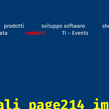
ard, GD1
prodotti
sviluppo software
sh
vata
contatti
TI – Events
ali_page214_im