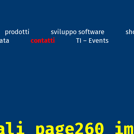
ard, GD1
prodotti
sviluppo software
sh
vata
contatti
TI – Events
ali_page260_im