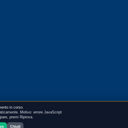
ento in corso.
ticamente. Motivo: errore JavaScript
mpare, premi Riprova.
ova
Chiudi