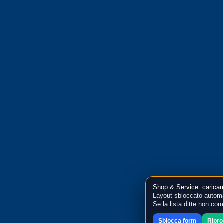
Shop & Service: caricam
Layout sbloccato automa
Se la lista ditte non co
Sblocca form
Ripr