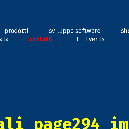
ard, GD1
prodotti
sviluppo software
sh
vata
contatti
TI – Events
ali_page294_im