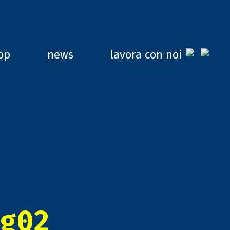
op
news
lavora con noi
g02