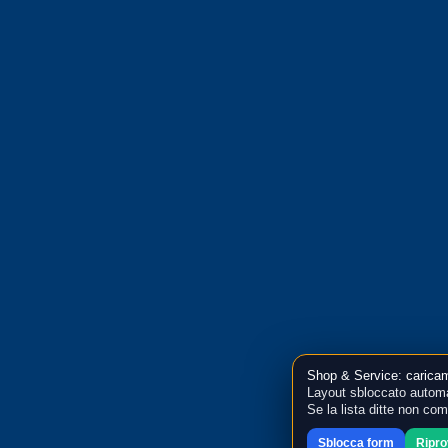
Shop & Service: caricam
Layout sbloccato automa
Se la lista ditte non co
Sblocca form
Ripr