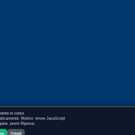
ento in corso.
ticamente. Motivo: errore JavaScript
mpare, premi Riprova.
ova
Chiudi