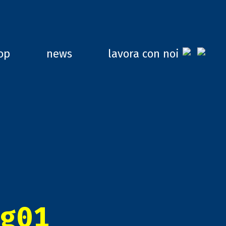
op
news
lavora con noi
g01