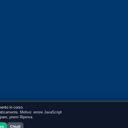
ento in corso.
ticamente. Motivo: errore JavaScript
mpare, premi Riprova.
ova
Chiudi