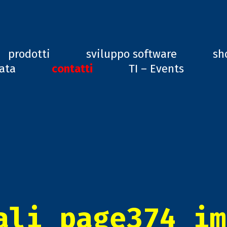
ard, GD1
prodotti
sviluppo software
sh
vata
contatti
TI – Events
ali_page374_im