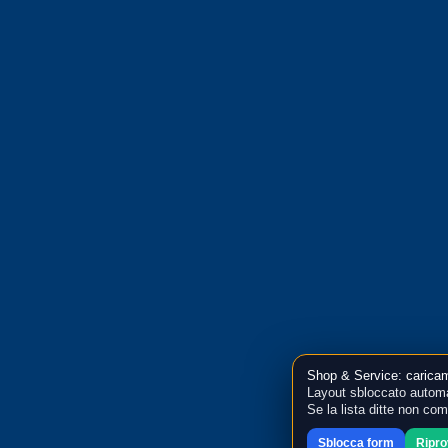
Shop & Service: caricam
Layout sbloccato automa
Se la lista ditte non co
Sblocca form
Ripr