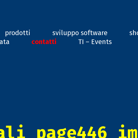
ard, GD1
prodotti
sviluppo software
sh
vata
contatti
TI – Events
ali_page446_im