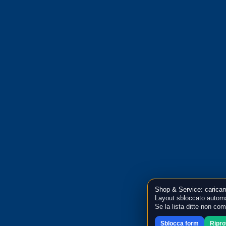
Shop & Service: caricam
Layout sbloccato automa
Se la lista ditte non co
Sblocca form
Ripr