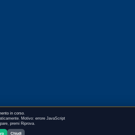
ento in corso.
ticamente. Motivo: errore JavaScript
mpare, premi Riprova.
ova
Chiudi