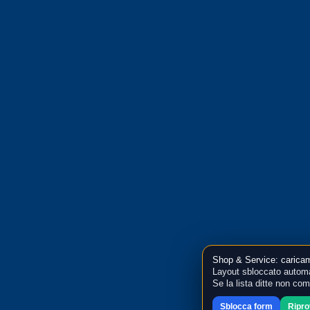
Shop & Service: caricam
Layout sbloccato automa
Se la lista ditte non co
Sblocca form
Ripr