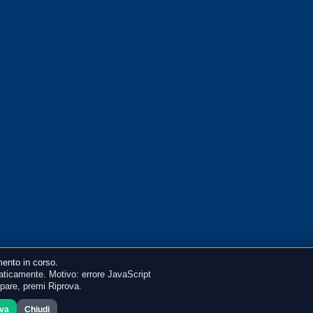
ento in corso.
ticamente. Motivo: errore JavaScript
mpare, premi Riprova.
ova
Chiudi