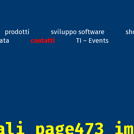
ard, GD1
prodotti
sviluppo software
sh
vata
contatti
TI – Events
ali_page473_im