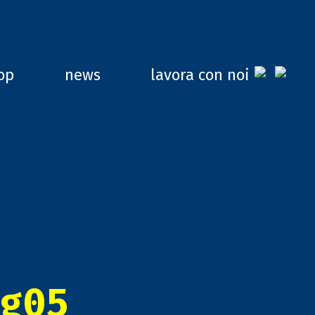
op
news
lavora con noi
g05