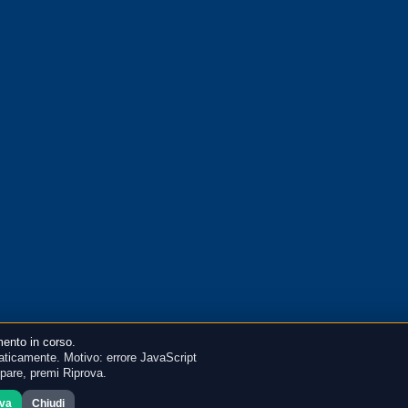
ento in corso.
ticamente. Motivo: errore JavaScript
mpare, premi Riprova.
ova
Chiudi