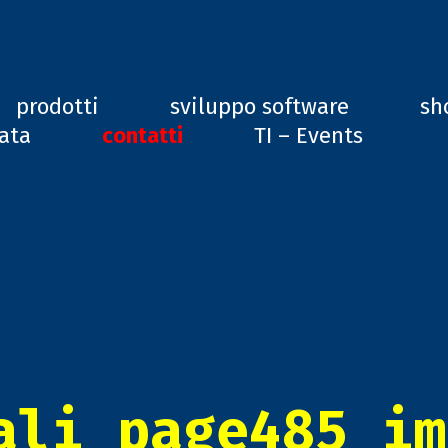
ard, GD1
prodotti
sviluppo software
sh
vata
contatti
TI – Events
ali_page485_im