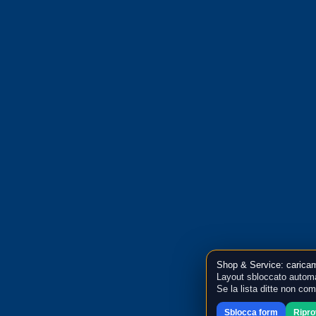
Shop & Service: caricam
Layout sbloccato automa
Se la lista ditte non co
Sblocca form
Ripr