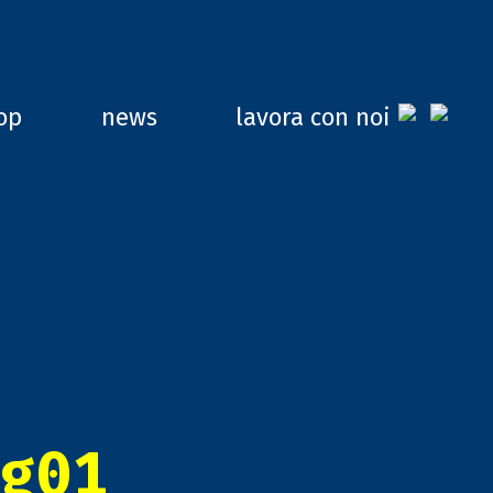
op
news
lavora con noi
g01