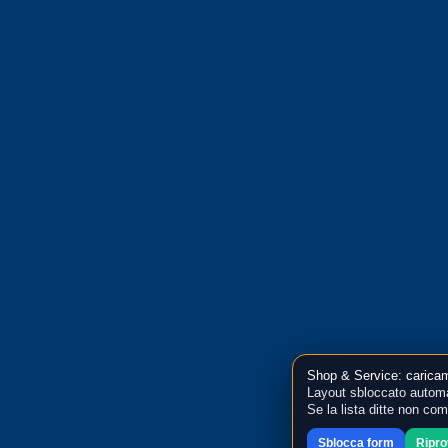
Shop & Service: caricam
Layout sbloccato automa
Se la lista ditte non co
Sblocca form
Ripr