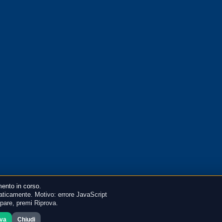
ento in corso.
ticamente. Motivo: errore JavaScript
mpare, premi Riprova.
ova
Chiudi