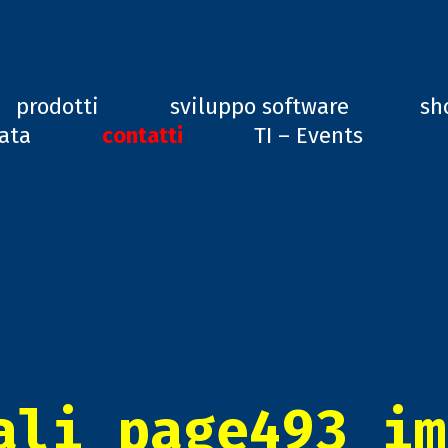
ard, GD1
prodotti
sviluppo software
sh
vata
contatti
TI – Events
ali_page493_im