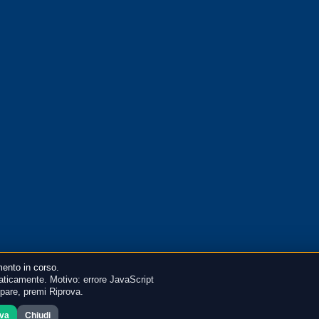
ento in corso.
ticamente. Motivo: errore JavaScript
mpare, premi Riprova.
ova
Chiudi