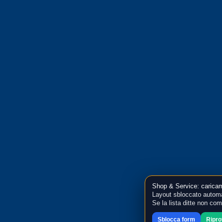
Shop & Service: caricam
Layout sbloccato automa
Se la lista ditte non co
Sblocca form
Ripr