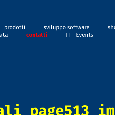
ard, GD1
prodotti
sviluppo software
sh
vata
contatti
TI – Events
ali_page513_im