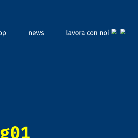
op
news
lavora con noi
g01