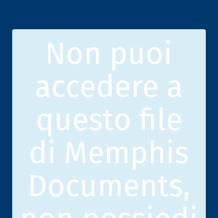
Non puoi
accedere a
questo file
di Memphis
Documents,