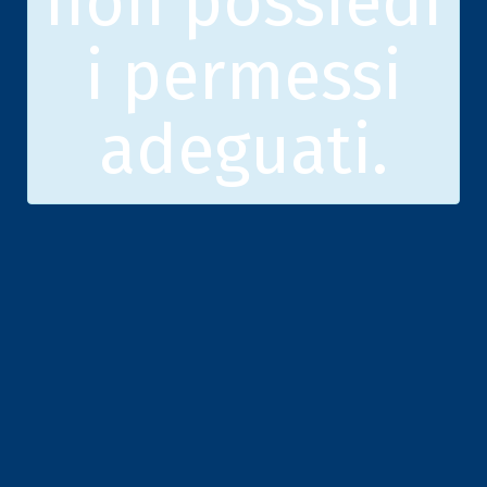
non possiedi
i permessi
adeguati.