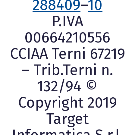
288409
–
10
P.IVA
00664210556
CCIAA Terni 67219
– Trib.Terni n.
132/94 ©
Copyright 2019
Target