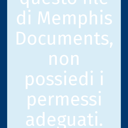
di Memphis
Documents,
non
possiedi i
permessi
adeguati.