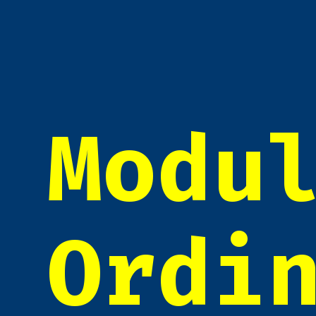
Modu
Ordi