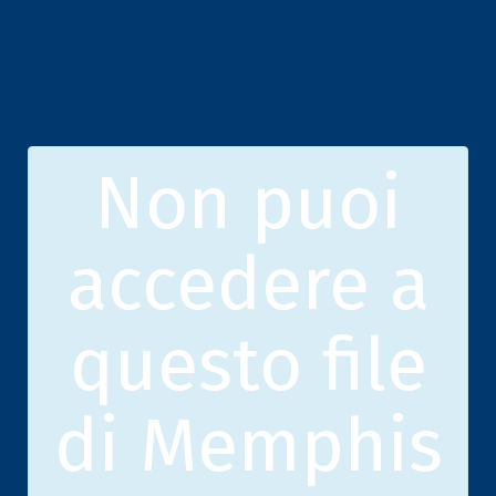
Non puoi
accedere a
questo file
di Memphis