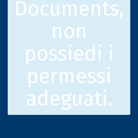
Documents,
non
possiedi i
permessi
adeguati.