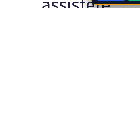
assistere
utenti e
gestire
ordini,
prenotazioni
e
comunicazio
ni