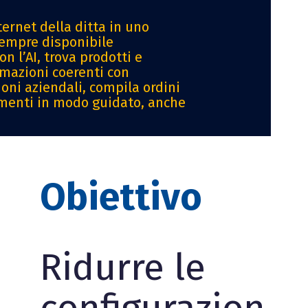
ternet della ditta in uno
sempre disponibile
n l’AI, trova prodotti e
ormazioni coerenti con
oni aziendali, compila ordini
menti in modo guidato, anche
Obiettivo
Ridurre le
configurazion