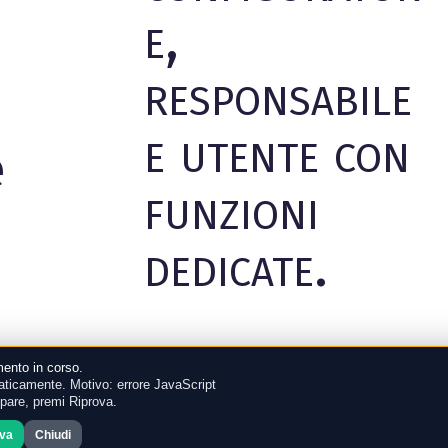
e,
responsabile
e utente con
e
funzioni
dedicate.
Funzionalità
ento in corso.
ticamente. Motivo: errore JavaScript
mpare, premi Riprova.
ova
Chiudi