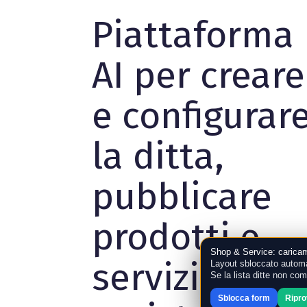
Piattaforma
AI per creare
e configurar
la ditta,
pubblicare
prodotti e
Shop & Service: caricam
servizi,
Layout sbloccato automa
Se la lista ditte non co
Sblocca form
Ripr