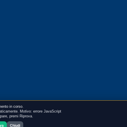
ento in corso.
ticamente. Motivo: errore JavaScript
mpare, premi Riprova.
ova
Chiudi