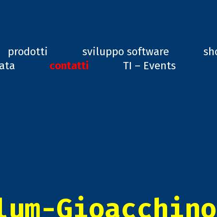
ard, GD1
prodotti
sviluppo software
sh
vata
contatti
TI – Events
lum-Gioacchino