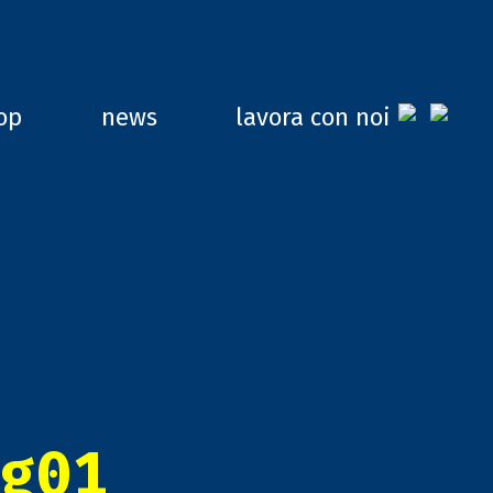
op
news
lavora con noi
g01