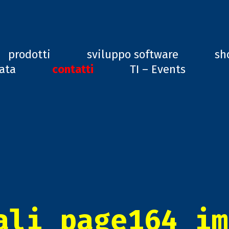
ard, GD1
prodotti
sviluppo software
sh
vata
contatti
TI – Events
ali_page164_im