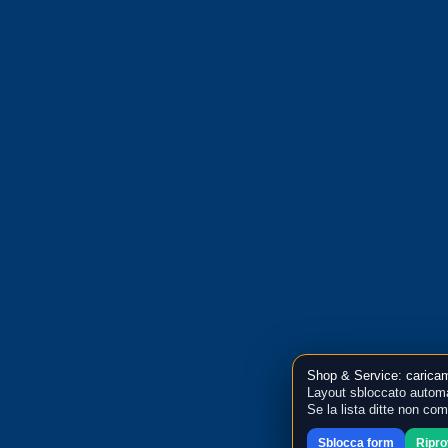
Shop & Service: caricam
Layout sbloccato automa
Se la lista ditte non co
Sblocca form
Ripr