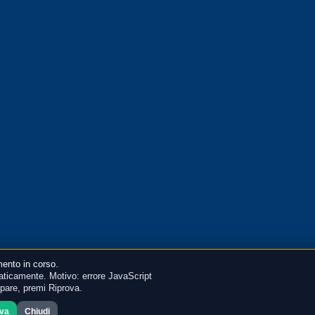
ento in corso.
ticamente. Motivo: errore JavaScript
mpare, premi Riprova.
ova
Chiudi