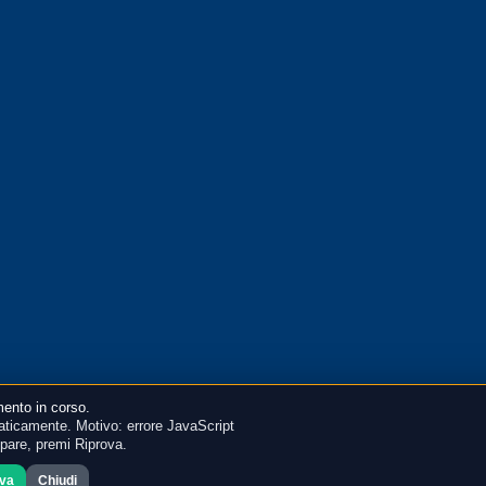
ento in corso.
ticamente. Motivo: errore JavaScript
mpare, premi Riprova.
ova
Chiudi