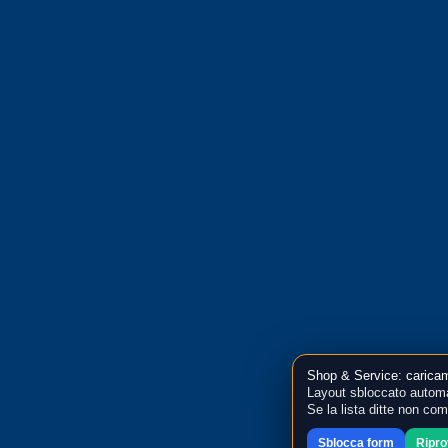
Shop & Service: caricam
Layout sbloccato automa
Se la lista ditte non co
Sblocca form
Ripr