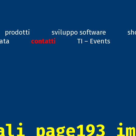
ard, GD1
prodotti
sviluppo software
sh
vata
contatti
TI – Events
ali_page193_im