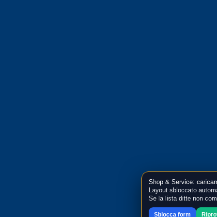
Shop & Service: caricam
Layout sbloccato automa
Se la lista ditte non co
Sblocca form
Ripr