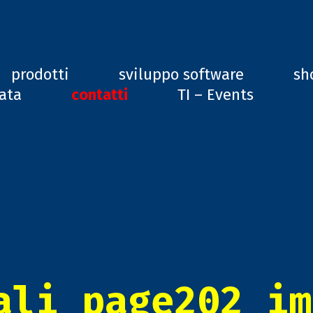
ard, GD1
prodotti
sviluppo software
sh
vata
contatti
TI – Events
ali_page202_im