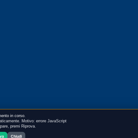
ento in corso.
ticamente. Motivo: errore JavaScript
mpare, premi Riprova.
ova
Chiudi