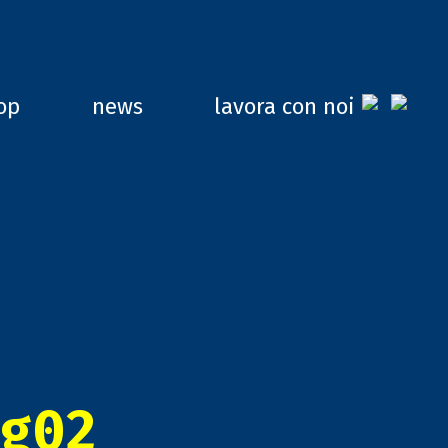
op
news
lavora con noi
g02