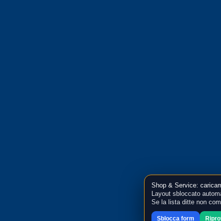
Shop & Service: caricam
Layout sbloccato automa
Se la lista ditte non co
Sblocca form
Ripr