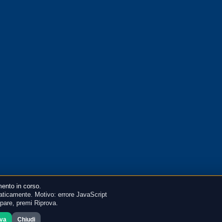
ento in corso.
ticamente. Motivo: errore JavaScript
mpare, premi Riprova.
ova
Chiudi