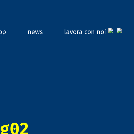
op
news
lavora con noi
g02