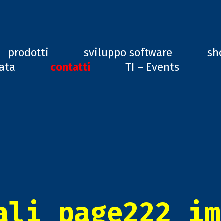
ard, GD1
prodotti
sviluppo software
sh
vata
contatti
TI – Events
ali_page222_im