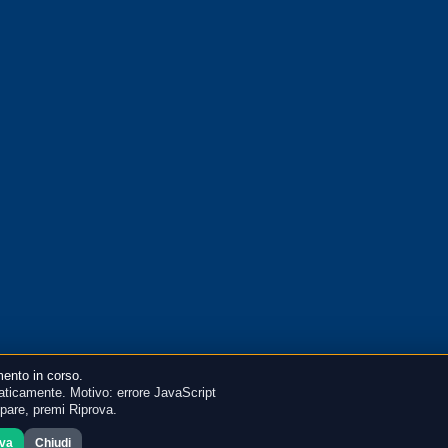
ento in corso.
ticamente. Motivo: errore JavaScript
mpare, premi Riprova.
ova
Chiudi