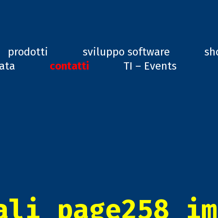
ard, GD1
prodotti
sviluppo software
sh
vata
contatti
TI – Events
ali_page258_im