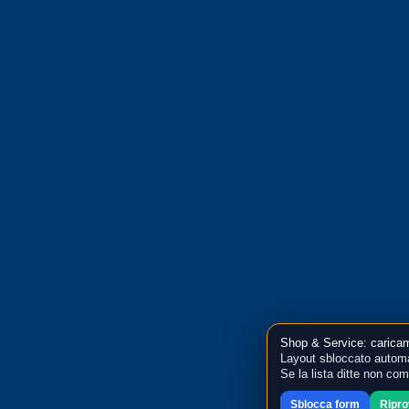
Shop & Service: caricam
Layout sbloccato automa
Se la lista ditte non co
Sblocca form
Ripr