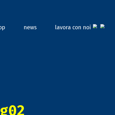
op
news
lavora con noi
g02