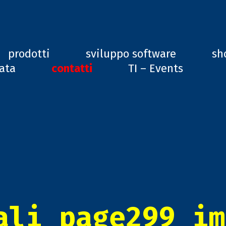
ard, GD1
prodotti
sviluppo software
sh
vata
contatti
TI – Events
ali_page299_im