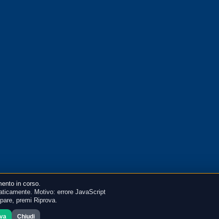
ento in corso.
ticamente. Motivo: errore JavaScript
mpare, premi Riprova.
ova
Chiudi