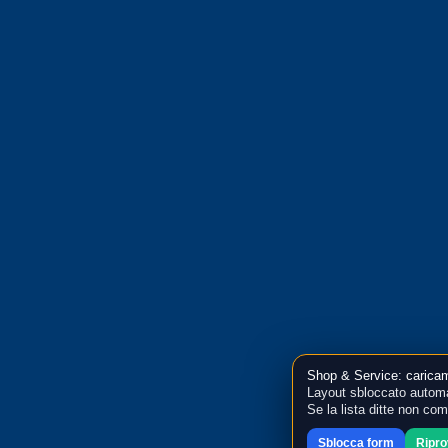
Shop & Service: caricam
Layout sbloccato automa
Se la lista ditte non co
Sblocca form
Ripr