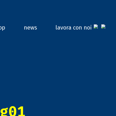
op
news
lavora con noi
g01