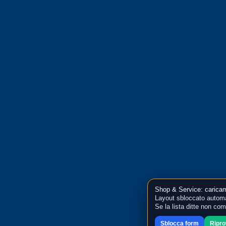
Shop & Service: caricam
Layout sbloccato automa
Se la lista ditte non co
Sblocca form
Ripr