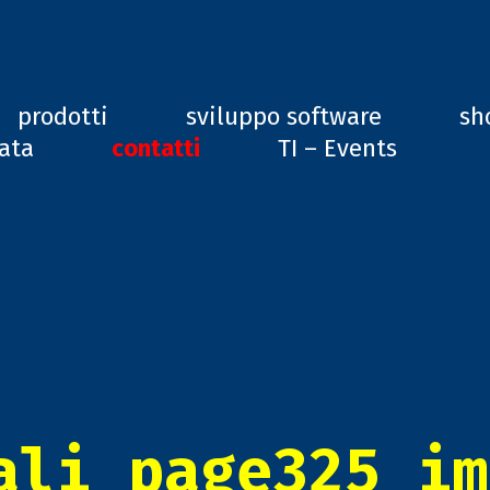
ard, GD1
prodotti
sviluppo software
sh
vata
contatti
TI – Events
ali_page325_im