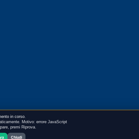
ento in corso.
ticamente. Motivo: errore JavaScript
mpare, premi Riprova.
ova
Chiudi