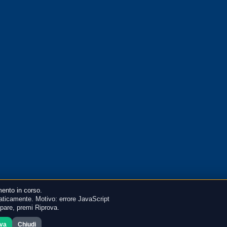
ento in corso.
ticamente. Motivo: errore JavaScript
mpare, premi Riprova.
ova
Chiudi