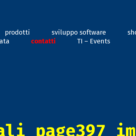
ard, GD1
prodotti
sviluppo software
sh
vata
contatti
TI – Events
ali_page397_im