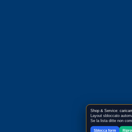
Shop & Service: caricam
Layout sbloccato automa
Se la lista ditte non co
Sblocca form
Ripr