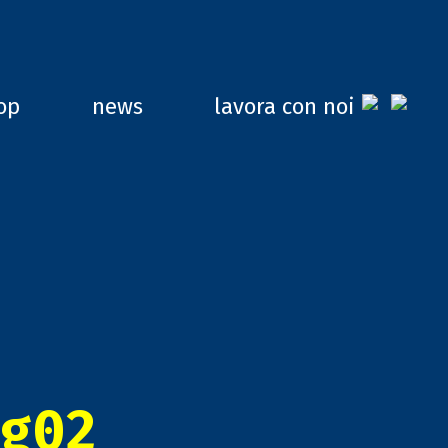
op
news
lavora con noi
g02