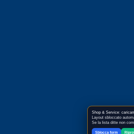
Shop & Service: caricam
Layout sbloccato automa
Se la lista ditte non co
Sblocca form
Ripr