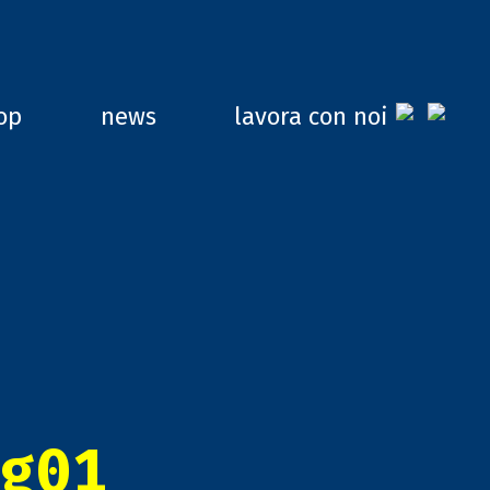
op
news
lavora con noi
g01