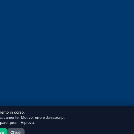
ento in corso.
ticamente. Motivo: errore JavaScript
mpare, premi Riprova.
ova
Chiudi