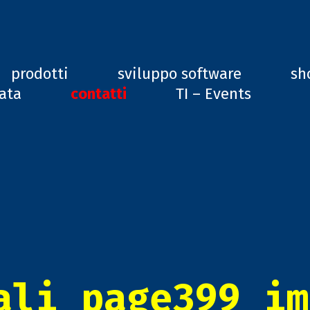
ard, GD1
prodotti
sviluppo software
sh
vata
contatti
TI – Events
ali_page399_im