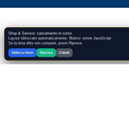
Shop & Service: caricamento in corso.
Layout sbloccato automaticamente. Motivo: errore JavaScript
Se la lista ditte non compare, premi Riprova.
Sblocca form
Riprova
Chiudi
Target
Informatica