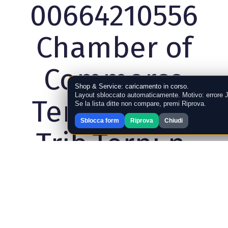
00664210556
Chamber of
Commerce
Shop & Service: caricamento in corso.
Layout sbloccato automaticamente. Motivo: errore 
Terni 67219 -
Se la lista ditte non compare, premi Riprova.
Sblocca form
Riprova
Chiudi
Trib.Terni n.
132/94 ©
Copyright 2019