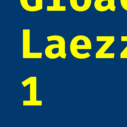
Laez
1