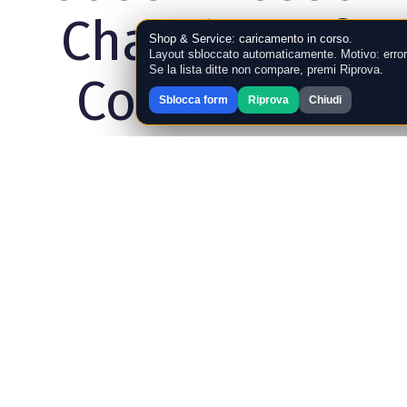
Chamber of
Shop & Service: caricamento in corso.
Layout sbloccato automaticamente. Motivo: error
Se la lista ditte non compare, premi Riprova.
Commerce
Sblocca form
Riprova
Chiudi
Terni 67219 -
Trib.Terni n.
132/94 ©
Copyright 2019
Target