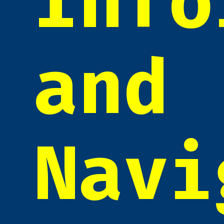
Info
and
Navi