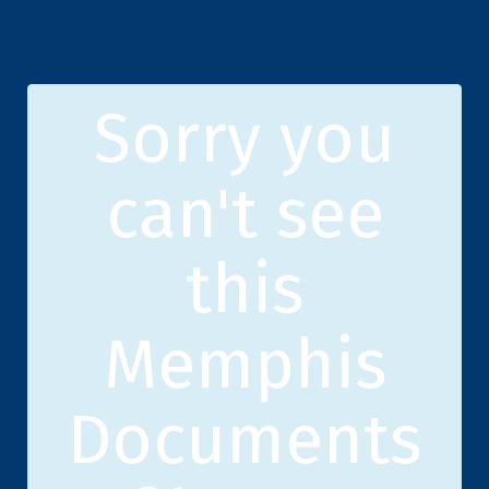
Sorry you
can't see
this
Memphis
Documents