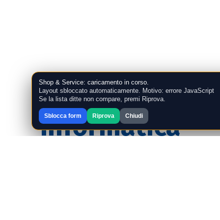
Shop & Service: caricamento in corso.
Target
Layout sbloccato automaticamente. Motivo: errore JavaScript
Se la lista ditte non compare, premi Riprova.
Informatica
Sblocca form
Riprova
Chiudi
S.r.l.
Via Filippo
Turati, 16 05100
Terni - Italy Tel.