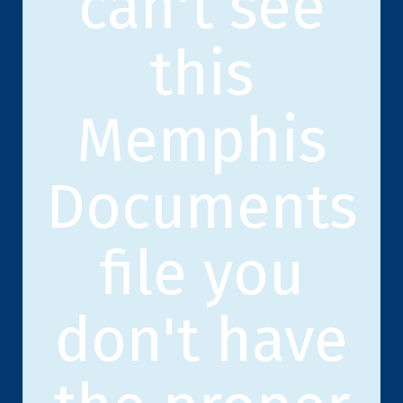
can't see
this
Memphis
Documents
file you
don't have