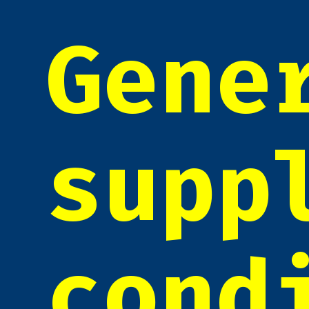
Gene
supp
cond