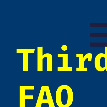
Thir
FAQ