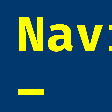
Nav
–