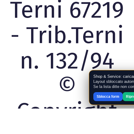
Terni 67219
- Trib.Terni
n. 132/94
©
Shop & Service: carica
Layout sbloccato autom
Se la lista ditte non c
Sblocca form
Ripr
Copyright