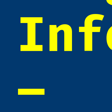
Inf
–